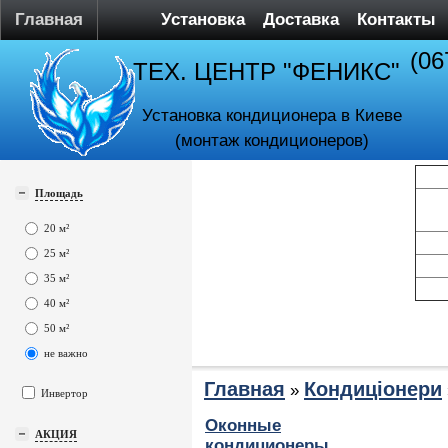
Главная
Установка
Доставка
Контакты
(06
ТЕХ. ЦЕНТР "ФЕНИКС"
Установка кондиционера в Киеве
(монтаж кондиционеров)
Площадь
20 м²
25 м²
35 м²
40 м²
50 м²
не важно
Главная
Кондиціонери
»
Инвертор
Оконные
АКЦИЯ
кондиционеры