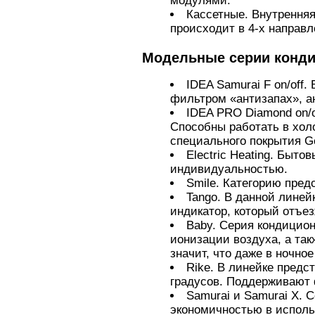
модулями.
Кассетные. Внутрення
происходит в 4-х направ
Модельные серии конди
IDEA Samurai F on/off
фильтром «антизапах», 
IDEA PRO Diamond on/
Способны работать в хол
специального покрытия Go
Electric Heating. Быт
индивидуальностью.
Smile. Категорию пред
Tango. В данной лине
индикатор, который отъе
Baby. Серия кондицио
ионизации воздуха, а так
значит, что даже в ночн
Rike. В линейке предс
градусов. Поддерживают 
Samurai и Samurai X.
экономичностью в испол