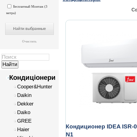
Бесплатный Монтаж (3
Со
метра)
Очистить
Кондиціонери
Cooper&Hunter
Daikin
Dekker
Daiko
GREE
Кондиционер IDEA ISR-
Haier
N1