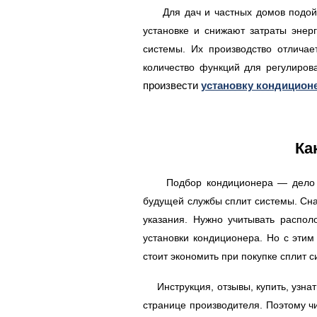
Для дач и частных домов подойдут
установке и снижают затраты эне
системы. Их производство отлича
количество функций для регулиро
произвести
установку кондицион
Ка
Подбор кондиционера — дело непр
будущей службы сплит системы. Сна
указания. Нужно учитывать распо
установки кондиционера. Но с эти
стоит экономить при покупке сплит с
Инструкция, отзывы, купить, узн
странице производителя. Поэтому ч