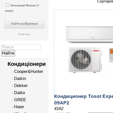
Сортиров
Бесплатный Монтаж (3
метра)
Очистить
Кондиціонери
Cooper&Hunter
Daikin
Dekker
Daiko
Кондиционер Tosot Expe
GREE
09AP2
Haier
4162