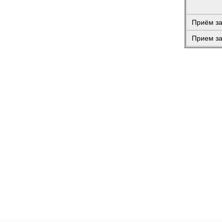
Приём за
Прием за