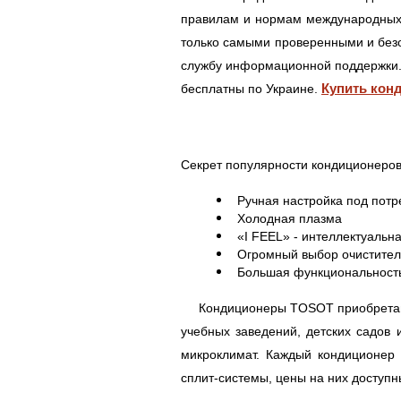
правилам и нормам международных 
только самыми проверенными и безо
службу информационной поддержки.
Купить кон
бесплатны по Украине.
Секрет популярности кондиционеро
Ручная настройка под потре
Холодная плазма
«I FEEL» - интеллектуальн
Огромный выбор очистител
Большая функциональност
Кондиционеры TOSOT приобретаются 
учебных заведений, детских садов 
микроклимат. Каждый кондиционер
сплит-системы, цены на них доступн