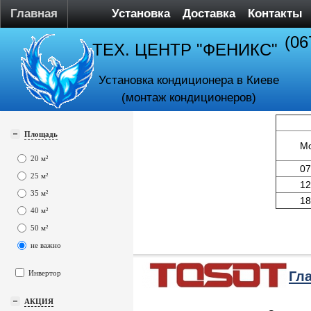
Главная
Установка
Доставка
Контакты
(06
ТЕХ. ЦЕНТР "ФЕНИКС"
Установка кондиционера в Киеве
(монтаж кондиционеров)
Площадь
М
20 м²
07
25 м²
12
35 м²
18
40 м²
50 м²
не важно
Инвертор
Гл
АКЦИЯ