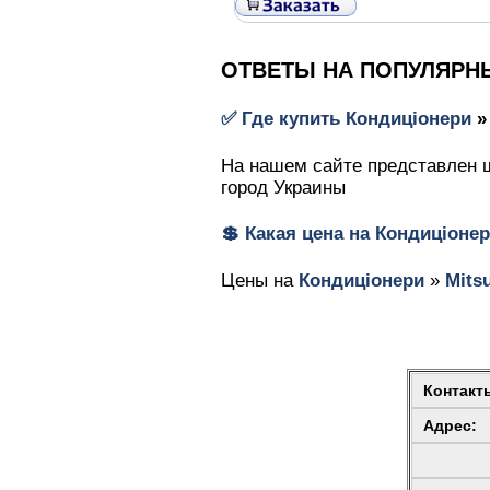
ОТВЕТЫ НА ПОПУЛЯРН
✅ Где купить
Кондиціонери
На нашем сайте представлен ш
город Украины
💲 Какая цена на
Кондиціоне
Цены на
Кондиціонери
»
Mitsu
Контакт
Адрес: