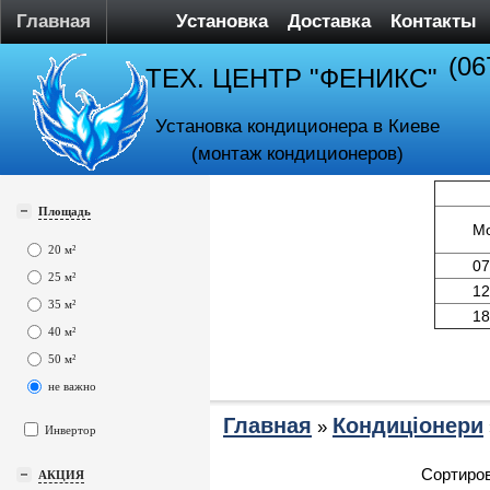
Главная
Установка
Доставка
Контакты
(06
ТЕХ. ЦЕНТР "ФЕНИКС"
Установка кондиционера в Киеве
(монтаж кондиционеров)
Площадь
М
20 м²
07
25 м²
12
35 м²
18
40 м²
50 м²
не важно
Главная
Кондиціонери
»
Инвертор
Сортиров
АКЦИЯ