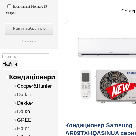
Бесплатный Монтаж (3
Сортир
метра)
Очистить
Кондиціонери
Cooper&Hunter
Daikin
Dekker
Daiko
GREE
Кондиционер Samsung
Haier
AR09TXHQASINUA серия