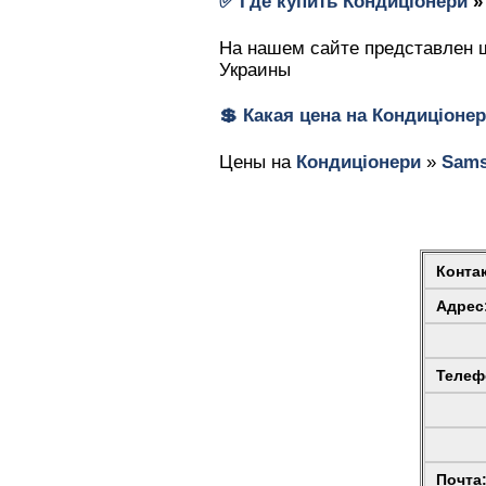
✅ Где купить
Кондиціонери
На нашем сайте представлен ш
Украины
💲 Какая цена на
Кондиціоне
Цены на
Кондиціонери
»
Sam
Конта
Адрес
Телеф
Почта