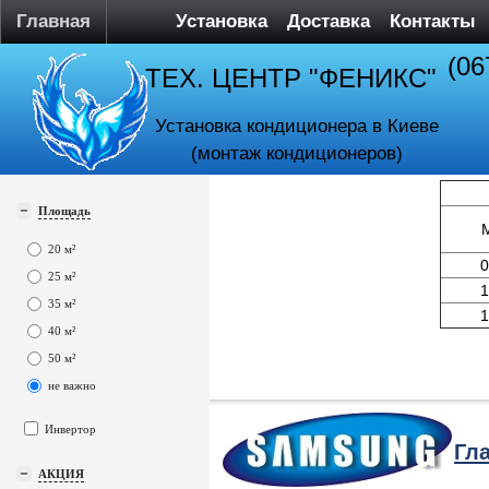
Главная
Установка
Доставка
Контакты
(06
ТЕХ. ЦЕНТР "ФЕНИКС"
Установка кондиционера в Киеве
(монтаж кондиционеров)
Площадь
20 м²
0
25 м²
1
35 м²
1
40 м²
50 м²
не важно
Инвертор
Гл
АКЦИЯ