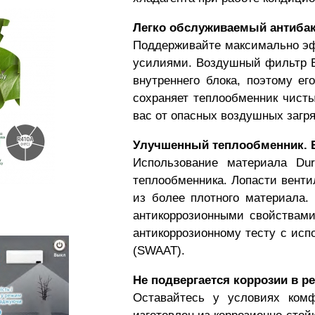
Легко обслуживаемый антибакт
Поддерживайте максимально э
усилиями. Воздушный фильтр Ea
внутреннего блока, поэтому ег
сохраняет теплообменник чисты
вас от опасных воздушных загр
Улучшенный теплообменник. В
Использование материала Dur
теплообменника. Лопасти вент
из более плотного материала.
антикоррозионными свойствами
антикоррозионному тесту с испо
(SWAAT).
Не подвергается коррозии в р
Оставайтесь у условиях ком