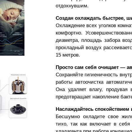
отдохнувшим.
Создан охлаждать быстрее, ш
Охлаждение всех уголков комнат
комфортно. Усовершенствован
диаметра, площадь забора воз
прохладный воздух рассеиваетс
15 метров.
Просто сам себя очищает — ав
Сохраняйте гигиеничность внут
работы автоочистка автоматич
Она удаляет влагу, продувая 
предотвращает накопление бакте
Наслаждайтесь спокойствием 
Бесшумно охладите свое жил
тихо, так как включает в себ
хладагента при работе кондицио