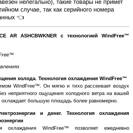
авезен нелегально), такие товары не примет
тийном случае, так как серийного номера
данных 👈
RICE AR ASHCBWKNER с технологией WindFree™
dFree™
авлениях
щения холода. Технология охлаждения WindFree™
имом WindFree™. Он мягко и тихо рассеивает воздух
без неприятного ощущения холодного ветра на вашей
к охлаждает большую площадь более равномерно.
лектроэнергии и денег. Технология охлаждения
роэнергии
гия охлаждения WindFree™ позволяет ежедневно