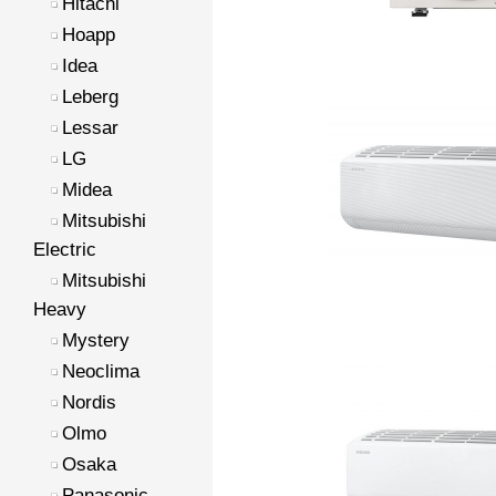
Hitachi
Hoapp
Idea
Leberg
Lessar
LG
Midea
Mitsubishi
Electric
Mitsubishi
Heavy
Mystery
Neoclima
Nordis
Olmo
Osaka
Panasonic