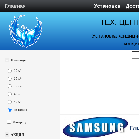
Главная
Установка
Дост
ТЕХ. ЦЕН
Установка кондици
конди
Площадь
20 м²
25 м²
35 м²
40 м²
50 м²
не важно
Инвертор
Гл
АКЦИЯ