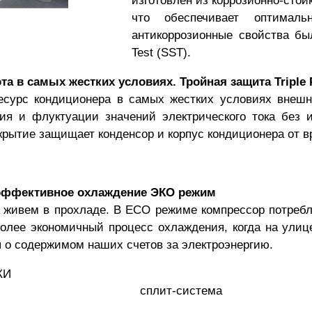
изготовлен из коррозионно-сто
что обеспечивает оптималь
антикоррозионные свойства был
Test (SST).
а в самых жестких условиях. Тройная защита Triple P
сурс кондиционера в самых жестких условиях внешней
ния и флуктуации значений электрического тока без 
окрытие защищает конденсор и корпус кондиционера от 
, эффективное охлаждение ЭКО режим
о живем в прохладе. В ECO режиме компрессор потреб
олее экономичный процесс охлаждения, когда на улице
я о содержимом наших счетов за электроэнергию.
КИ
сплит-система