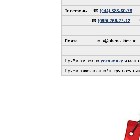
Телефоны:
☎
(044) 383-80-78
☎
(099) 769-72-12
Почта:
info@phenix.kiev.ua
(
Приём заявок на
установку
и монт
Прием заказов онлайн: круглосуточ