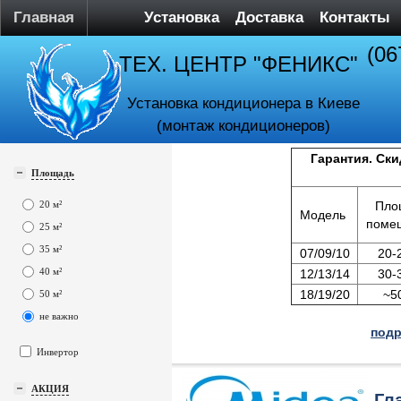
Главная
Установка
Доставка
Контакты
(06
ТЕХ. ЦЕНТР "ФЕНИКС"
Установка кондиционера в Киеве
(монтаж кондиционеров)
Гарантия. Ски
Площадь
20 м²
Пло
Модель
поме
25 м²
35 м²
07/09/10
20-
40 м²
12/13/14
30-
18/19/20
~5
50 м²
не важно
подр
Инвертор
АКЦИЯ
Гл