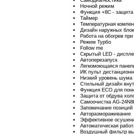
Самодиагностика
Ночной режим
Функция +8С - защита
Таймер
Температурная компе
Дизайн наружных блок
Работа на обогрев при
Режим Турбо
Follow me
Скрытый LED - диспл
Автоперезапуск
Легкомоющаяся панел
ИК пульт дистанционн
Низкий уровень шума
Стильный дизайн внут
Функция ECO для пони
Защита от обдува хо
Самоочистка AG-24N8
Запоминание позиций
Авторазмораживание
Эффективное осушен
Автоматическая работ
Воздушный фильтр вы