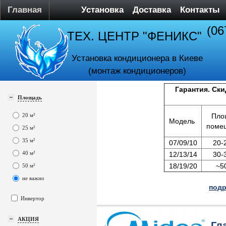
Главная
Установка
Доставка
Контакты
(06
ТЕХ. ЦЕНТР "ФЕНИКС"
Установка кондиционера в Киеве
(монтаж кондиционеров)
Гарантия. Ски
Площадь
20 м²
Пло
Модель
поме
25 м²
35 м²
07/09/10
20-
40 м²
12/13/14
30-
18/19/20
~5
50 м²
не важно
подр
Инвертор
АКЦИЯ
Гл