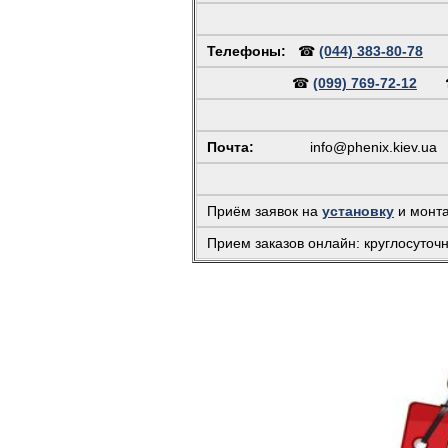
Телефоны:
☎
(044) 383-80-78
☎
(099) 769-72-12
Почта:
info@phenix.kiev.ua
(
Приём заявок на
установку
и монт
Прием заказов онлайн: круглосуточ