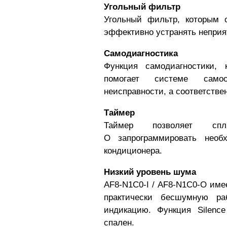
Угольный фильтр
Угольный фильтр, которым
эффективно устранять неприя
Самодиагностика
Функция самодиагностики,
помогает системе самос
неисправности, а соответстве
Таймер
Таймер позволяет сп
O
запрограммировать необ
кондиционера.
Низкий уровень шума
AF8-N1C0-I / AF8-N1C0-O
имее
практически бесшумную р
индикацию. Функция Silenc
спален.