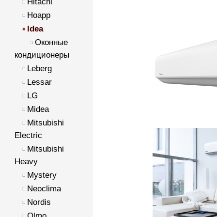
Hitachi
Hoapp
Idea
Оконные
кондиционеры
Leberg
Lessar
LG
Midea
Mitsubishi
Electric
Mitsubishi
Heavy
Mystery
Neoclima
Nordis
Olmo