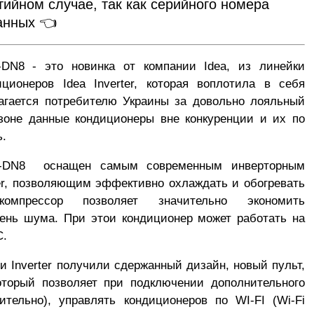
тийном случае, так как серийного номера
данных 👈
-DN8
- это новинка от компании Idea, из линейки
ционеров Idea Inverter, которая воплотила в себя
агается потребителю Украины за довольно лояльный
зоне данные кондиционеры вне конкуренции и их по
ь.
0-DN8
оснащен самым современным инверторным
позволяющим эффективно охлаждать и обогревать
омпрессор позволяет значительно экономить
вень шума. При этои кондиционер может работать на
С.
и Inverter
получили сдержанный дизайн, новый пульт,
оторый позволяет при подключении дополнительного
ительно), управлять кондиционеров по WI-FI (Wi-Fi