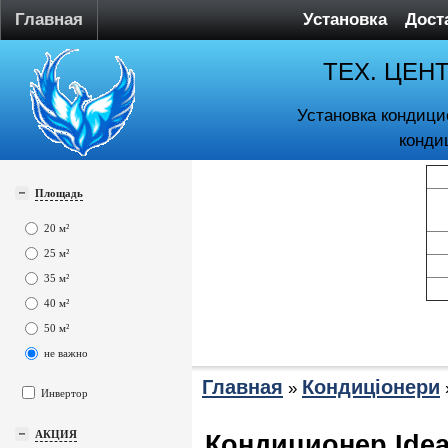
Главная
Установка
Дост
ТЕХ. ЦЕН
Установка кондици
конди
Площадь
20 м²
25 м²
35 м²
40 м²
50 м²
не важно
Главная
Кондиціонери
»
Инвертор
АКЦИЯ
Кондиционер Ide