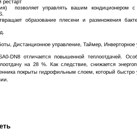
 рестарт
пция) позволяет управлять вашим кондиционером с
S.
отвращает образование плесени и размножения бакте
д.
оты, Дистанционное управление, Таймер, Инверторное
-SA0-DN8
отличается повышенной теплоотдачей. Особ
плоотдачу на 28 %. Как следствие, снижается энерго
нника покрыты гидрофильным слоем, который быстро уд
зии.
еть