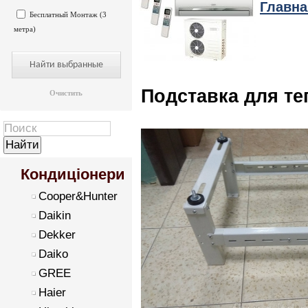
Главна
Бесплатный Монтаж (3
метра)
Подставка для те
Очистить
Кондиціонери
Cooper&Hunter
Daikin
Dekker
Daiko
GREE
Haier