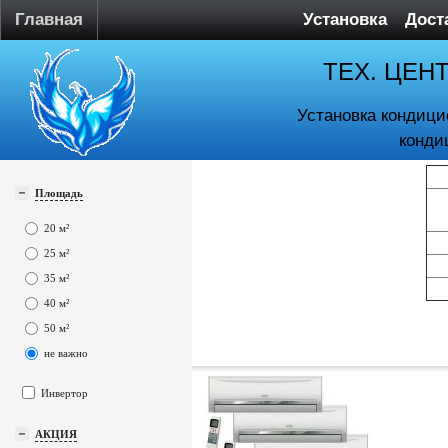
Главная
Установка
Дост
ТЕХ. ЦЕН
Установка кондици
конди
Площадь
20 м²
25 м²
35 м²
40 м²
50 м²
не важно
Инвертор
АКЦИЯ