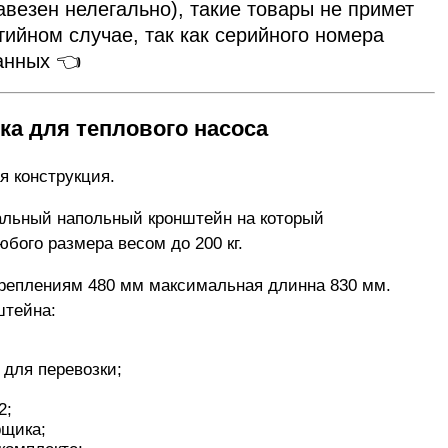
авезен нелегально), такие товары не примет
тийном случае, так как серийного номера
данных 👈
ка для теплового насоса
я конструкция.
сальный напольный кронштейн на который
бого размера весом до 200 кг.
реплениям 480 мм максимальная длинна 830 мм.
штейна:
для перевозки;
2;
рщика;