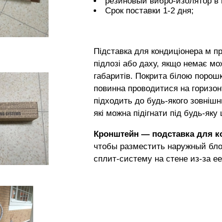
резиновый вибро-изолятор в 
Срок поставки 1-2 дня;
Підставка для кондиціонера
м пр
підлозі або даху, якщо немає мож
габаритів. Покрита білою порош
повинна проводитися на горизон
підходить до будь-якого зовнішн
які можна підігнати під будь-як
Кронштейн — подставка для к
чтобы разместить наружный бло
сплит-систему на стене из-за ее