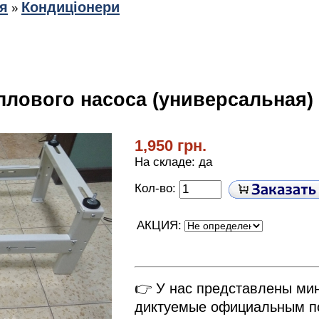
я
Кондиціонери
»
плового насоса (универсальная) 
1,950 грн.
На складе: да
Кол-во:
АКЦИЯ:
👉 У нас представлены ми
диктуемые официальным по