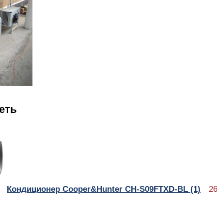
еть
Кондиционер Cooper&Hunter CH-S09FTXD-BL (1)
26