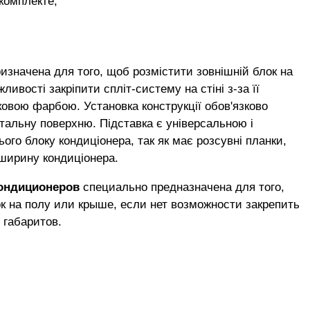
комплекте;
изначена для того, щоб розмістити зовнішній блок на
ливості закріпити спліт-систему на стіні з-за її
ковою фарбою. Установка конструкції обов'язково
тальну поверхню. Підставка є універсальною і
ього блоку кондиціонера, так як має розсувні планки,
у ширину кондиціонера.
ондиционеров
специально предназначена для того,
к на полу или крыше, если нет возможности закрепить
 габаритов.