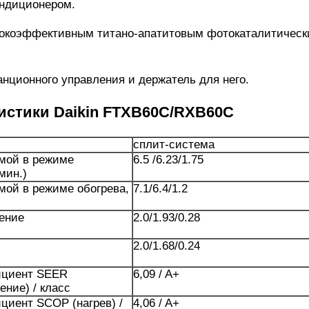
ондиционером.
сокоэффективным титано-апатитовым фотокаталитичес
анционного управления и держатель для него.
истики Daikin FTXB60C/RXB60C
сплит-система
мой в режиме
6.5 /6.23/1.75
мин.)
ой в режиме обогрева,
7.1/6.4/1.2
ение
2.0/1.93/0.28
2.0/1.68/0.24
циент SEER
6,09 / A+
ение) / класс
иент SCOP (нагрев) /
4,06 / A+