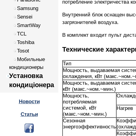
потребление электричества к
Samsung
Внутренний блок оснащен вы
Sensei
загрязнителей воздуха.
SmartWay
TCL
В комплект входит пульт дист
Toshiba
Технические характер
Tosot
Мобильные
Тип
кондиционеры
Мощность, выдаваемая систе
Установка
охлаждения, кВт (макс.~ном.~
Мощность, выдаваемая систем
кондиціонера
кВт (макс.~ном.~мин.)
Мощность,
Охлажд
Новости
потребляемая
системой, кВт
Нагрев
(макс.~ном.~мин.)
Статьи
Сезонная
Коэффи
энергоэффективность
(охлажд
Коэффиц