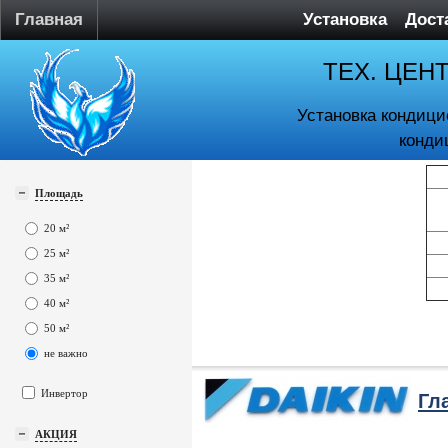
Главная
Установка
Дост
ТЕХ. ЦЕН
Установка кондици
конди
Площадь
20 м²
25 м²
35 м²
40 м²
50 м²
не важно
Инвертор
Гл
АКЦИЯ