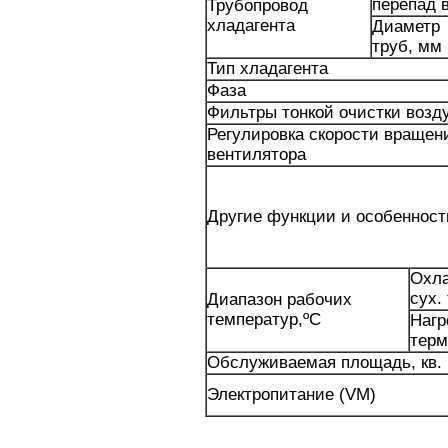
перепад 
Трубопровод
хладагента
Диаметр
труб, мм
Тип хладагента
Фаза
Фильтры тонкой очистки возд
Регулировка скорости вращен
вентилятора
Другие функции и особенност
Охла
сух.
Диапазон рабочих
температур,ºС
Нагр
терм
Обслуживаемая площадь, кв.
Электропитание (VM)