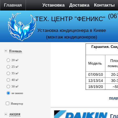
Главная
Установка
Доставка
Контакты
(06
ТЕХ. ЦЕНТР "ФЕНИКС"
Установка кондиционера в Киеве
(монтаж кондиционеров)
Гарантия. Ски
Площадь
20 м²
Пло
Модель
поме
25 м²
35 м²
07/09/10
20-
40 м²
12/13/14
30-
18/19/20
~5
50 м²
не важно
подр
Инвертор
АКЦИЯ
Гл