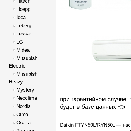
Hitachi
Hoapp
Idea
Leberg
Lessar
LG
Midea
Mitsubishi
Electric
Mitsubishi
Heavy
Mystery
Neoclima
при гарантийном случае, 
будет в базе данных 👈
Nordis
Olmo
Osaka
Daikin FTYN50L/RYN50L — нас
Panasonic