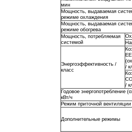
мин
Мощность, выдаваемая систе
режиме охлаждения
Мощность, выдаваемая систе
режиме обогрева
Ох
Мощность, потребляемая
системой
На
Ко
EE
(о
Энергоэффективность /
/ 
класс
Ко
CO
/ 
Годовое энергопотребление (охл
кВт/ч
Режим приточной вентиляции
Дополнительные режимы