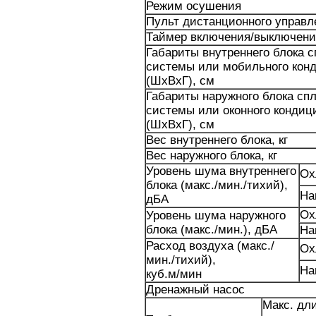
Режим осушения
Пульт дистанционного управл
Таймер включения/выключени
Габариты внутреннего блока с
системы или мобильного кон
(ШxВxГ), см
Габариты наружного блока спл
системы или оконного кондиц
(ШxВxГ), см
Вес внутреннего блока, кг
Вес наружного блока, кг
Уровень шума внутреннего
Ох
блока (макс./мин./тихий),
На
дБА
Ох
Уровень шума наружного
блока (макс./мин.), дБА
На
Расход воздуха (макс./
Ох
мин./тихий),
На
куб.м/мин
Дренажный насос
Макс. дли