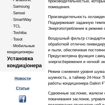
производительностью, которы
Samsung
помещения.
Sensei
Производительность охлаждения
SmartWay
Поддерживает заданную темпе
TCL
Энергопотребление в режиме о
Toshiba
Воздушный фильтр стандартно
Tosot
обработкой отлично ликвидиру
Мобильные
и пыли, обеспечивая постоян
кондиционеры
Предусмотрена функция самод
Установка
энергосбережения и ночной эк
кондиціонера
Режим снижения уровня шума в
шумность, а таймер 24-Hour 
Новости
работы кондиционера Daikin F
Статьи
Сдвоенные заслонки, жалюзи 
покачивания заслонок, управл
поддержание относительной в