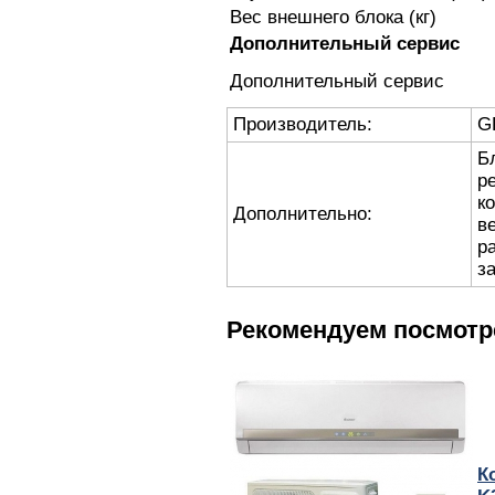
Вес внешнего блока (кг)
Дополнительный сервис
Дополнительный сервис
Производитель:
G
Бл
р
к
Дополнительно:
в
р
з
Рекомендуем посмотр
К