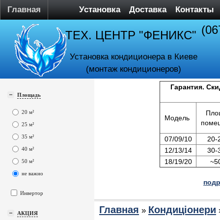
Главная
Установка
Доставка
Контакты
(06
ТЕХ. ЦЕНТР "ФЕНИКС"
Установка кондиционера в Киеве
(монтаж кондиционеров)
Гарантия. Ски
Площадь
20 м²
Пло
Модель
поме
25 м²
35 м²
07/09/10
20-
40 м²
12/13/14
30-
18/19/20
~5
50 м²
не важно
подр
Инвертор
Главная
Кондиціонери
»
АКЦИЯ