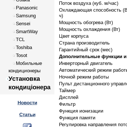
Поток воздуха (куб. м/час)
Panasonic
Охлаждающая способность (
ч)
Samsung
Мощность обогрева (Вт)
Sensei
Мощность охлаждения (Вт)
SmartWay
Цвет корпуса
TCL
Страна производитель
Toshiba
Гарантийный срок (мес)
Tosot
Дополнительные функции и 
Инверторный двигатель
Мобильные
Автоматический режим работ
кондиционеры
Ночной режим работы
Установка
Пульт дистанционного управл
кондиціонера
Таймер
Дисплей
Новости
Фильтр
Функция ионизации
Статьи
Функция памяти
Регулировка направления пот