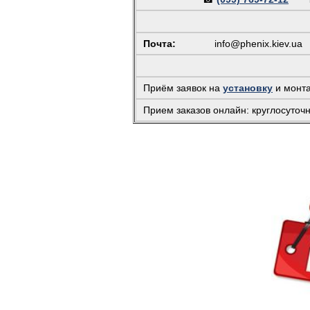
Почта:
info@phenix.kiev.ua
(
Приём заявок на
установку
и монт
Прием заказов онлайн: круглосуточ