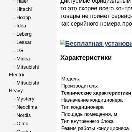
диктуемые официальным 
Haier
то это скорее всего контр
Hitachi
товары не примет сервисн
Hoapp
как серийного номера про
Idea
Leberg
Lessar
LG
Характеристики
Midea
Mitsubishi
Electric
Модель:
Mitsubishi
Производитель:
Heavy
Технические характеристики
Mystery
Назначение кондиционера
Тип кондиционера
Neoclima
Площадь помещения, м
Nordis
Тип внутреннего блока
Olmo
Режим работы кондиционера
Osaka