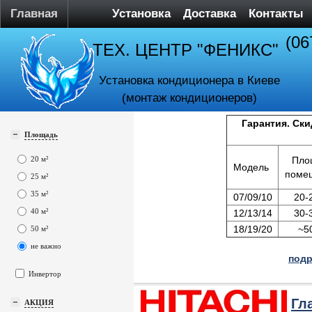
Главная
Установка
Доставка
Контакты
(06
ТЕХ. ЦЕНТР "ФЕНИКС"
Установка кондиционера в Киеве
(монтаж кондиционеров)
Гарантия. Ски
Площадь
20 м²
Пло
Модель
поме
25 м²
35 м²
07/09/10
20-
40 м²
12/13/14
30-
18/19/20
~5
50 м²
не важно
подр
Инвертор
Гл
АКЦИЯ