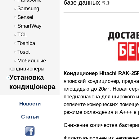
базе данных 👈
Samsung
Sensei
SmartWay
TCL
Toshiba
Tosot
Мобильные
кондиционеры
Кондиционер Hitachi RAK-25
Установка
японский кондиционер, предн
кондиціонера
площадью до 20м². Новая сер
предназначена для широкого и
Новости
сегменте комерческих помеще
режиме охлаждения и A+++ в 
Статьи
Снижение количества бактери
Фильтр выполнен из нержавею