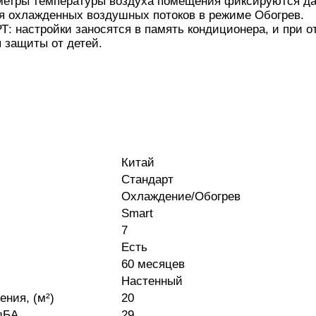
метры температуры воздуха помещения фиксируются дат
я охлажденных воздушных потоков в режиме Обогрев.
 настройки заносятся в память кондиционера, и при о
 защиты от детей.
Китай
Стандарт
Охлаждение/Обогрев
Smart
7
Есть
60 месяцев
Настенный
ния, (м²)
20
дБА
29