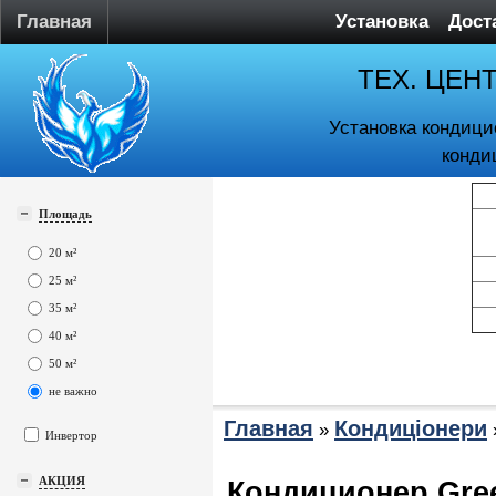
Главная
Установка
Дост
ТЕХ. ЦЕН
Установка кондици
конди
Площадь
20 м²
25 м²
35 м²
40 м²
50 м²
не важно
Главная
Кондиціонери
»
Инвертор
АКЦИЯ
Кондиционер Gre