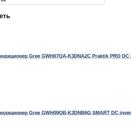
еть
ондиционер Gree GWH07QA-K3DNA2C Praktik PRO DC i
ондиционер Gree GWH09QB-K3DNB6G SMART DC inver