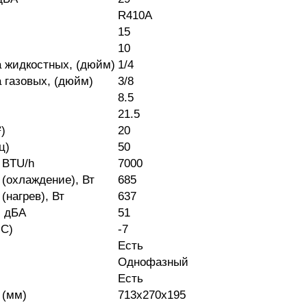
R410A
15
10
а жидкостных, (дюйм)
1/4
 газовых, (дюйм)
3/8
8.5
21.5
)
20
ц)
50
 BTU/h
7000
(охлаждение), Вт
685
нагрев), Вт
637
, дБА
51
˚С)
-7
Есть
Однофазный
Есть
 (мм)
713x270x195