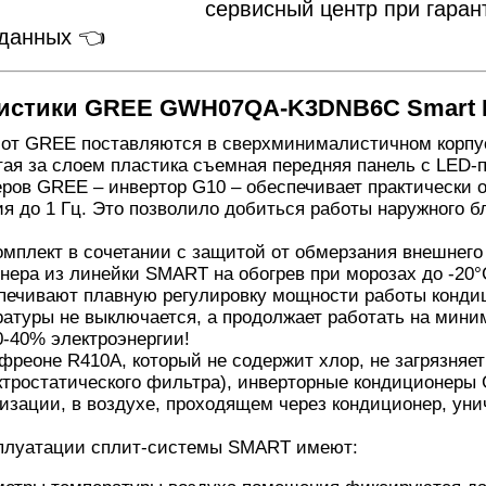
сервисный центр при гаран
 данных 👈
ристики GREE GWH07QA-K3DNB6C Smart DC
от GREE поставляются в сверхминималистичном корпус
ая за слоем пластика съемная передняя панель с LED-
еров GREE – инвертор G10 – обеспечивает практически
я до 1 Гц. Это позволило добиться работы наружного бл
мплект в сочетании с защитой от обмерзания внешнего 
нера из линейки SMART на обогрев при морозах до -20°
печивают плавную регулировку мощности работы кондици
атуры не выключается, а продолжает работать на мини
0-40% электроэнергии!
фреоне R410A, который не содержит хлор, не загрязня
ктростатического фильтра), инверторные кондиционеры
зации, в воздухе, проходящем через кондиционер, уни
плуатации сплит-системы SMART имеют: