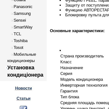
Функцию I FEEL: пара
Защиту от поступлени
Panasonic
Функцию АВТОРЕСТАРТ:
Samsung
Блокировку пульта для
Sensei
SmartWay
Основные характеристики:
TCL
Toshiba
Tosot
Мобильные
Страна производитель
кондиционеры
Класс
Установка
Назначение
Серия
кондиціонера
Модель кондиционера
Инверторная технология
Новости
Гарантия
Тип блока
Статьи
Средняя площадь помеще
Уровень шума (внутри), 