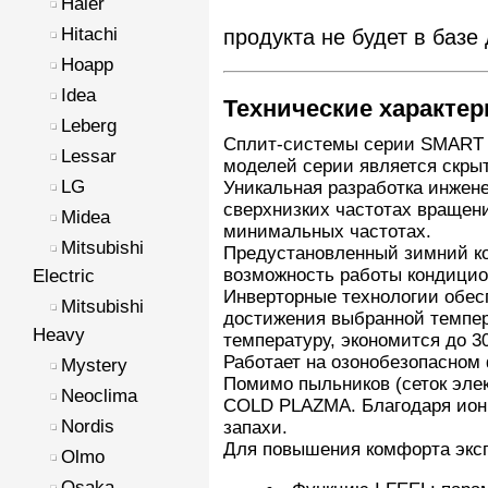
Haier
Hitachi
продукта не будет в базе
Hoapp
Idea
Технические характе
Leberg
Сплит-системы серии SMART 
Lessar
моделей серии является скрыт
LG
Уникальная разработка инжен
сверхнизких частотах вращени
Midea
минимальных частотах.
Mitsubishi
Предустановленный зимний ко
возможность работы кондицио
Electric
Инверторные технологии обес
Mitsubishi
достижения выбранной темпер
Heavy
температуру, экономится до 3
Работает на озонобезопасном 
Mystery
Помимо пыльников (сеток эле
Neoclima
COLD PLAZMA. Благодаря иони
Nordis
запахи.
Для повышения комфорта экс
Olmo
Osaka