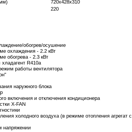
мм)
720x428x310
220
лаждение/обогрев/осушение
е охлаждения - 2.2 кВт
е обогрева - 2.3 кВт
 хладагент R410а
режим работы вентилятора
он"
ания наружного блока
ер
ого включения и отключения кондиционера
стки X-FAN
гностики
ления холодного воздуха (в режиме отопления агрегат сн
м напряжении