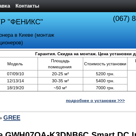
авка
Контакты
(067) 
ТР "ФЕНИКС"
онера в Киеве (монтаж
ционеров)
Гарантия. Скидка на монтаж. Цена установки 
Площадь
Модель
Стоимость установки
помещения
07/09/10
20-25 м²
5200 грн.
12/13/14
30-35 м²
5400 грн.
18/19/20
~50 м²
7000 грн.
подробнее о установке >>>
GREE
»
e GWH07QA-K3DNB6C Smart DC In