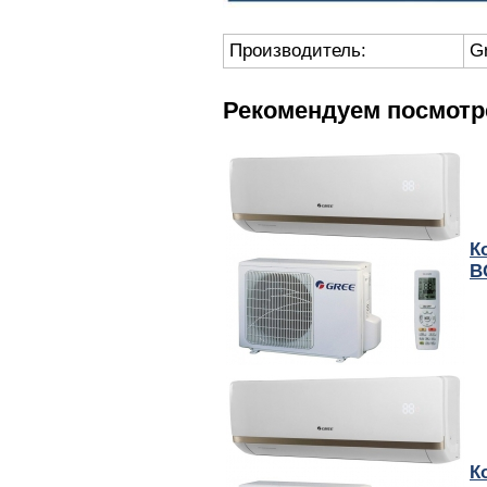
Производитель:
G
Рекомендуем посмотр
К
B
К