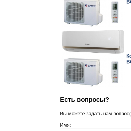
B
К
B
Есть вопросы?
Вы можете задать нам вопро
Имя: