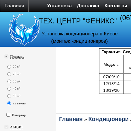
Главная
Установка
Доставка
Контакты
(06
ТЕХ. ЦЕНТР "ФЕНИКС"
Установка кондиционера в Киеве
(монтаж кондиционеров)
Гарантия. Ски
Площадь
Модель
20 м²
п
25 м²
07/09/10
35 м²
12/13/14
40 м²
18/19/20
50 м²
не важно
Инвертор
Главная
Кондиціонери
»
АКЦИЯ