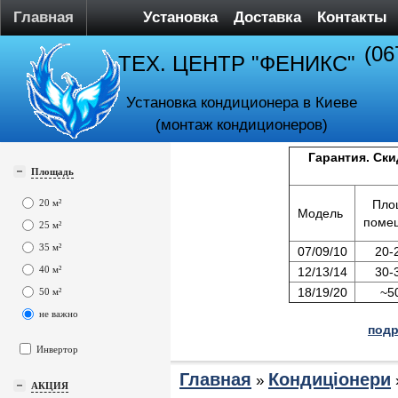
Главная
Установка
Доставка
Контакты
(06
ТЕХ. ЦЕНТР "ФЕНИКС"
Установка кондиционера в Киеве
(монтаж кондиционеров)
Гарантия. Ски
Площадь
20 м²
Пло
Модель
поме
25 м²
35 м²
07/09/10
20-
40 м²
12/13/14
30-
18/19/20
~5
50 м²
не важно
подр
Инвертор
Главная
Кондиціонери
»
АКЦИЯ