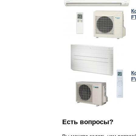
К
F
К
F
Есть вопросы?