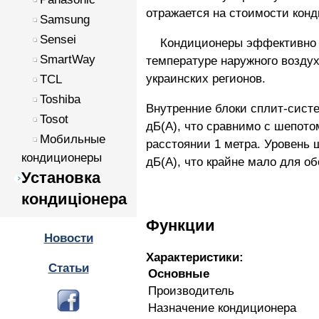
отражается на стоимости кон
Samsung
Sensei
Кондиционеры эффективно ра
SmartWay
температуре наружного воздух
украинских регионов.
TCL
Toshiba
Внутренние блоки сплит-сист
Tosot
дБ(А), что сравнимо с шепото
Мобильные
расстоянии 1 метра. Уровень 
кондиционеры
дБ(А), что крайне мало для о
Установка
кондиціонера
Функции
Новости
Характеристики:
Статьи
Основные
Производитель
Назначение кондиционера