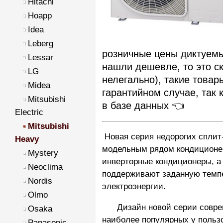
Hitachi
Hoapp
Idea
Leberg
розничные цены диктуем
Lessar
нашли дешевле, то это ск
LG
нелегально), такие товар
Midea
гарантийном случае, так 
Mitsubishi
в базе данных 👈
Electric
Mitsubishi
Новая серия недорогих спли
Heavy
модельным рядом кондиционеро
Mystery
инверторные кондиционеры, а 
Neoclima
поддерживают заданную темп
Nordis
электроэнергии.
Olmo
Дизайн новой серии совреме
Osaka
наиболее популярных у польз
Panasonic