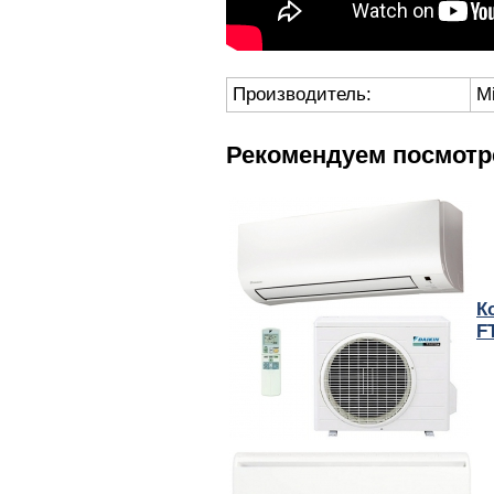
Производитель:
M
Рекомендуем посмотр
К
F