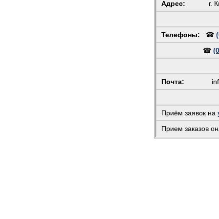
Адрес:
г. 
Телефоны:
☎
☎
(
Почта:
in
Приём заявок на
Прием заказов он