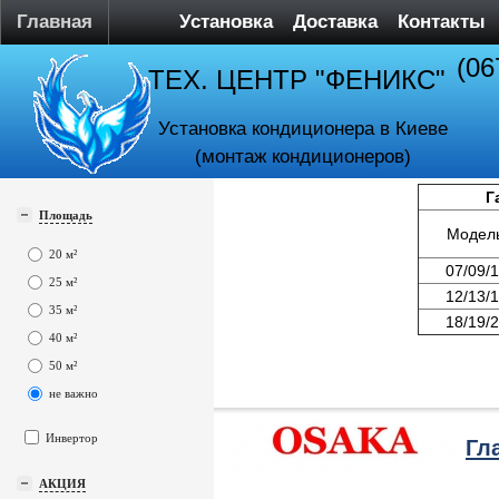
Главная
Установка
Доставка
Контакты
(06
ТЕХ. ЦЕНТР "ФЕНИКС"
Установка кондиционера в Киеве
(монтаж кондиционеров)
Г
Площадь
Модел
20 м²
07/09/
25 м²
12/13/
35 м²
18/19/
40 м²
50 м²
не важно
Инвертор
Гл
АКЦИЯ