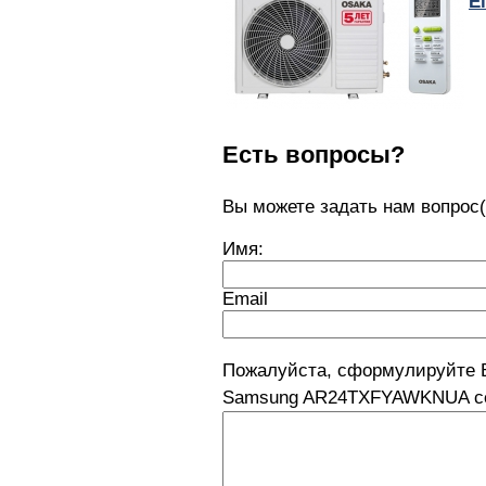
El
Есть вопросы?
Вы можете задать нам вопро
Имя:
Email
Пожалуйста, сформулируйте 
Samsung AR24TXFYAWKNUA сер