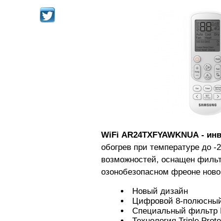
WiFi AR24TXFYAWKNUA
- ин
обогрев при температуре до 
возможностей, оснащен фильтр
озонобезопасном фреоне ново
Новый дизайн
Цифровой 8-полюсный
Специальный фильтр E
Технология Triple Pro