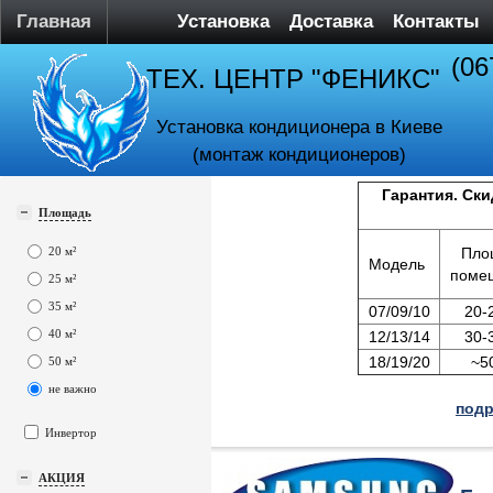
Главная
Установка
Доставка
Контакты
(06
ТЕХ. ЦЕНТР "ФЕНИКС"
Установка кондиционера в Киеве
(монтаж кондиционеров)
Гарантия. Ски
Площадь
20 м²
Пло
Модель
поме
25 м²
35 м²
07/09/10
20-
40 м²
12/13/14
30-
18/19/20
~5
50 м²
не важно
подр
Инвертор
АКЦИЯ