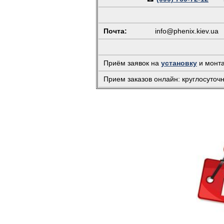
Почта:
info@phenix.kiev.ua
(
Приём заявок на
установку
и монт
Прием заказов онлайн: круглосуточ