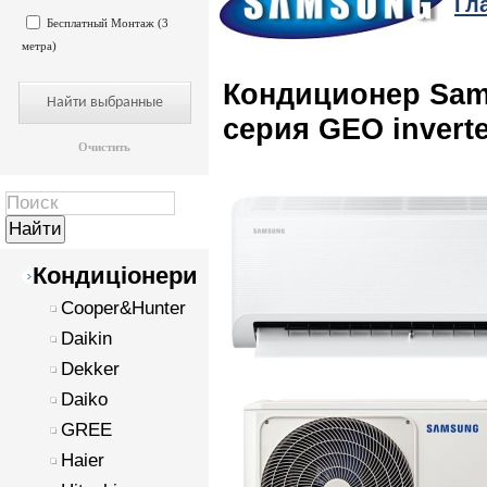
Гл
Бесплатный Монтаж (3
метра)
Кондиционер Sa
серия GEO inverte
Очистить
Кондиціонери
Cooper&Hunter
Daikin
Dekker
Daiko
GREE
Haier