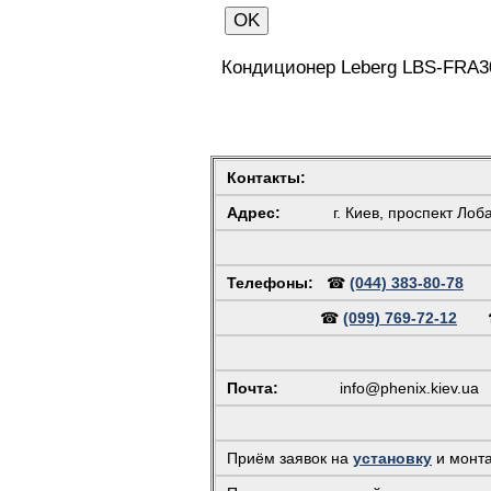
Кондиционер Leberg LBS-FRA
Контакты:
Адрес:
г. Киев, проспект Лоб
Телефоны:
☎
(044) 383-80-78
☎
(099) 769-72-12
Почта:
info@phenix.kiev.ua
(
Приём заявок на
установку
и монт