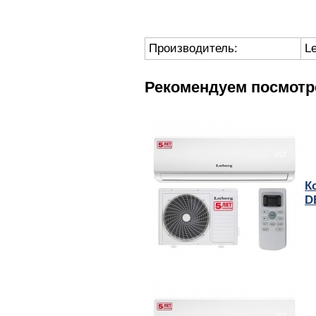
Производитель:
L
Рекомендуем посмотр
К
D