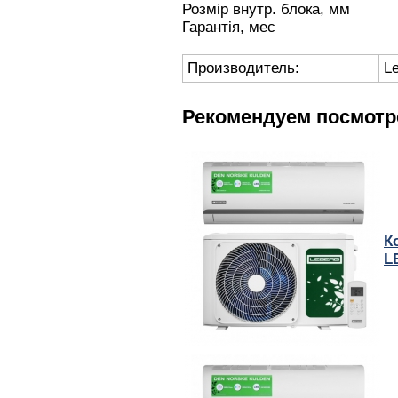
Розмір внутр. бло
Гарантія,
Производитель:
L
Рекомендуем посмотр
К
L