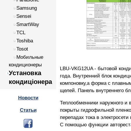
Samsung
Sensei
SmartWay
TCL
Toshiba
Tosot
Мобильные
кондиционеры
LBU-VKG12UA - бытовой кондиц
Установка
года. Внутренний блок кондиц
кондиціонера
компоновку,а форма с плавны
щелей. Панель внутреннего б
Новости
Теплообменники наружного и вн
покрыты гидрофильной пленкой
Статьи
перепадах тока в электросети
С помощью функции автореста