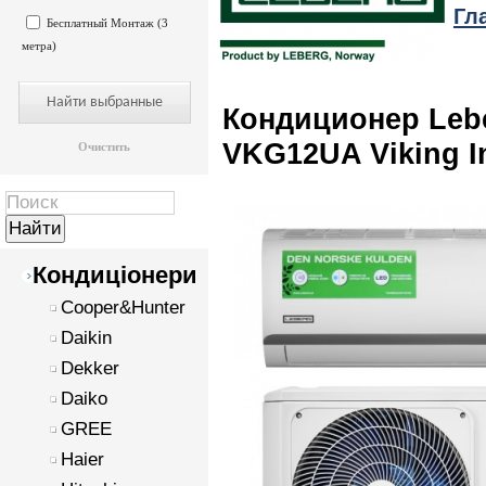
Гл
Бесплатный Монтаж (3
метра)
Кондиционер Leb
VKG12UA Viking In
Очистить
Кондиціонери
Cooper&Hunter
Daikin
Dekker
Daiko
GREE
Haier