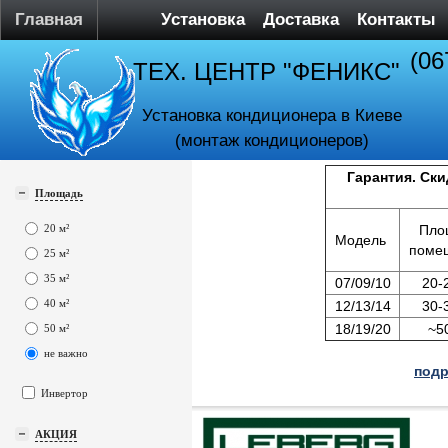
Главная
Установка
Доставка
Контакты
(06
ТЕХ. ЦЕНТР "ФЕНИКС"
Установка кондиционера в Киеве
(монтаж кондиционеров)
Гарантия. Ски
Площадь
20 м²
Пло
Модель
поме
25 м²
35 м²
07/09/10
20-
40 м²
12/13/14
30-
18/19/20
~5
50 м²
не важно
подр
Инвертор
АКЦИЯ