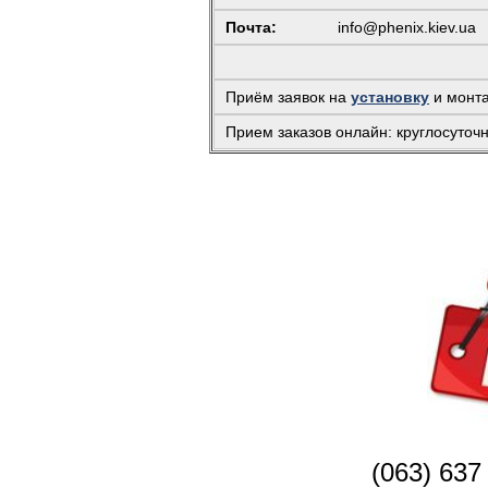
Почта:
info@phenix.kiev.ua
(
Приём заявок на
установку
и монт
Прием заказов онлайн: круглосуточ
(063) 637