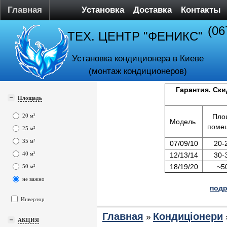
Главная
Установка
Доставка
Контакты
(06
ТЕХ. ЦЕНТР "ФЕНИКС"
Установка кондиционера в Киеве
(монтаж кондиционеров)
Гарантия. Ски
Площадь
20 м²
Пло
Модель
поме
25 м²
35 м²
07/09/10
20-
40 м²
12/13/14
30-
18/19/20
~5
50 м²
не важно
подр
Инвертор
Главная
Кондиціонери
»
АКЦИЯ