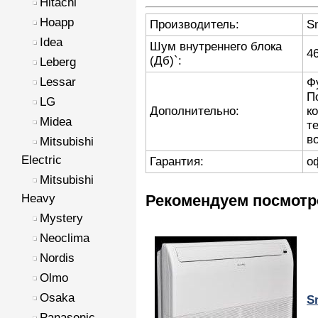
Hitachi
Hoapp
Производитель:
S
Idea
Шум внутреннего блока
4
(Дб)`:
Leberg
Lessar
Ф
П
LG
Дополнительно:
к
Midea
т
в
Mitsubishi
Electric
Гарантия:
о
Mitsubishi
Heavy
Рекомендуем посмотр
Mystery
Neoclima
Nordis
Olmo
Osaka
S
Panasonic