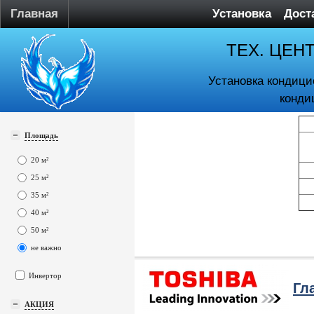
Главная
Установка
Дост
ТЕХ. ЦЕН
Установка кондици
конди
Площадь
20 м²
25 м²
35 м²
40 м²
50 м²
не важно
Инвертор
Гл
АКЦИЯ