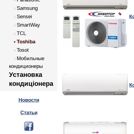
Samsung
Sensei
К
SmartWay
TCL
Toshiba
Tosot
Мобильные
кондиционеры
Установка
кондиціонера
К
Новости
Статьи