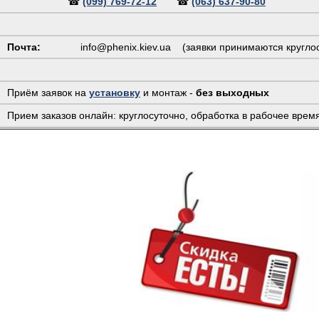
☎
(099) 769-72-12
☎
(063) 637-90-80
Почта:
info@phenix.kiev.ua
(заявки принимаются круглос
Приём заявок на
установку
и монтаж -
без выходных
Прием заказов онлайн: круглосуточно, обработка в рабочее врем