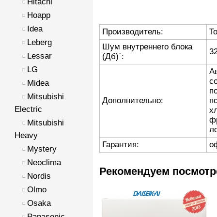
Hitachi
Hoapp
Idea
Производитель:
T
Leberg
Шум внутреннего блока
3
Lessar
(Дб)`:
LG
А
с
Midea
п
Mitsubishi
Дополнительно:
п
Electric
х
ф
Mitsubishi
л
Heavy
Гарантия:
о
Mystery
Neoclima
Рекомендуем посмотр
Nordis
Olmo
Osaka
Panasonic