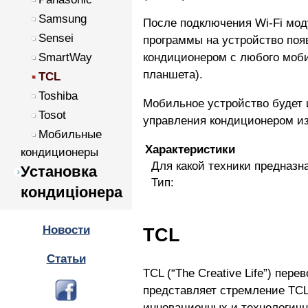
Samsung
После подключения Wi-Fi мод
Sensei
программы на устройство поя
SmartWay
кондиционером с любого моби
планшета).
TCL
Toshiba
Мобильное устройство будет 
Tosot
управления кондиционером из
Мобильные
Характеристики
кондиционеры
Для какой техники предназн
Установка
Тип:
кондиціонера
Новости
TCL
Статьи
TCL (“The Creative Life”) пер
представляет стремление TCL
инновационных и технологичн