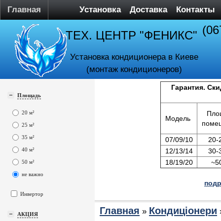
Главная
Установка
Доставка
Контакты
(06
ТЕХ. ЦЕНТР "ФЕНИКС"
Установка кондиционера в Киеве
(монтаж кондиционеров)
Гарантия. Ски
Площадь
20 м²
Пло
Модель
поме
25 м²
35 м²
07/09/10
20-
40 м²
12/13/14
30-
18/19/20
~5
50 м²
не важно
подр
Инвертор
Главная
Кондиціонери
»
АКЦИЯ