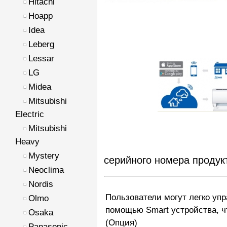
Hitachi
Hoapp
Idea
Leberg
Lessar
LG
Midea
Mitsubishi
Electric
Mitsubishi
Heavy
Mystery
серийного номера продукт
Neoclima
Nordis
Пользователи могут легко уп
Olmo
помощью Smart устройства, ч
Osaka
(Опция)
Panasonic