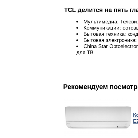
TCL делится на пять г
Мультимедиа: Телеви
Коммуникации: сотовы
Бытовая техника: ко
Бытовая электроника:
China Star Optoelectr
для ТВ
Рекомендуем посмотр
К
E