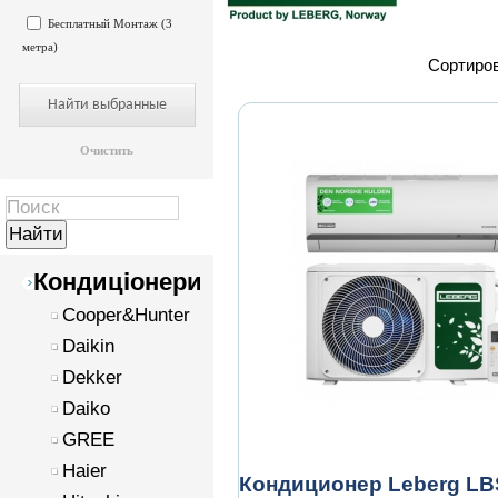
Бесплатный Монтаж (3
метра)
Сортиров
Очистить
Кондиціонери
Cooper&Hunter
Daikin
Dekker
Daiko
GREE
Haier
Кондиционер Leberg LB