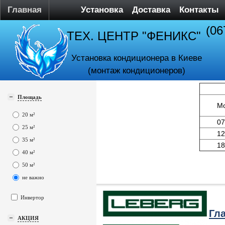
Главная
Установка
Доставка
Контакты
(06
ТЕХ. ЦЕНТР "ФЕНИКС"
Установка кондиционера в Киеве
(монтаж кондиционеров)
Площадь
М
20 м²
07
25 м²
12
35 м²
18
40 м²
50 м²
не важно
Инвертор
Гл
АКЦИЯ