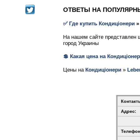
ОТВЕТЫ НА ПОПУЛЯРН
✅ Где купить
Кондиціонери
На нашем сайте представлен ш
город Украины
💲 Какая цена на
Кондиціоне
Цены на
Кондиціонери
»
Lebe
Контакт
Адрес:
Телефон