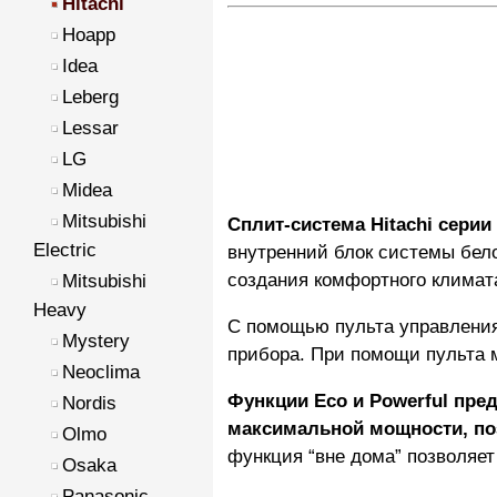
Hitachi
Hoapp
Idea
Leberg
Lessar
LG
Midea
Mitsubishi
Сплит-система Hitachi серии
Electric
внутренний блок системы бел
создания комфортного климат
Mitsubishi
Heavy
С помощью пульта управления 
Mystery
прибора. При помощи пульта 
Neoclima
Функции Eco и Powerful пр
Nordis
максимальной мощности, по
Olmo
функция “вне дома” позволяе
Osaka
Panasonic