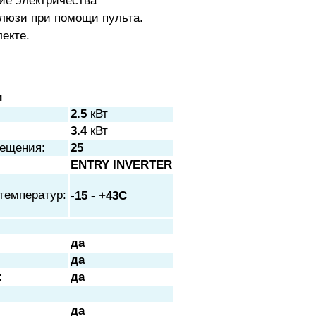
ние электричества
алюзи при помощи пульта.
екте.
и
2.5
кВт
3.4
кВт
ещения:
25
ENTRY INVERTER
температур:
-15 - +43C
да
да
:
да
да