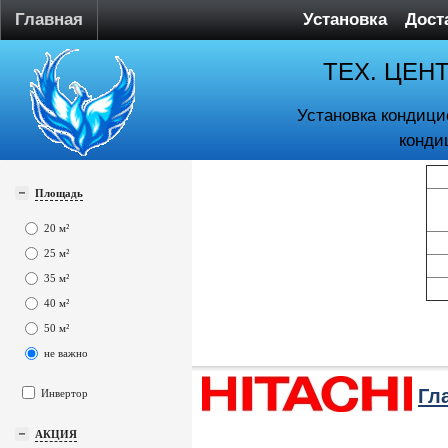
Главная
Установка
Дост
ТЕХ. ЦЕН
Установка кондици
конди
Площадь
20 м²
25 м²
35 м²
40 м²
50 м²
не важно
Гл
Инвертор
АКЦИЯ