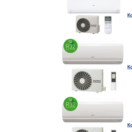
К
К
К