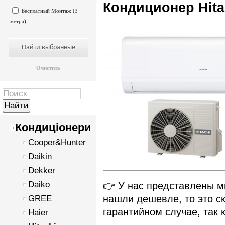
Кондиционер Hit
Бесплатный Монтаж (3
метра)
Очистить
Кондиціонери
Cooper&Hunter
Daikin
Dekker
Daiko
👉 У нас представлены 
нашли дешевле, то это ск
GREE
гарантийном случае, так 
Haier