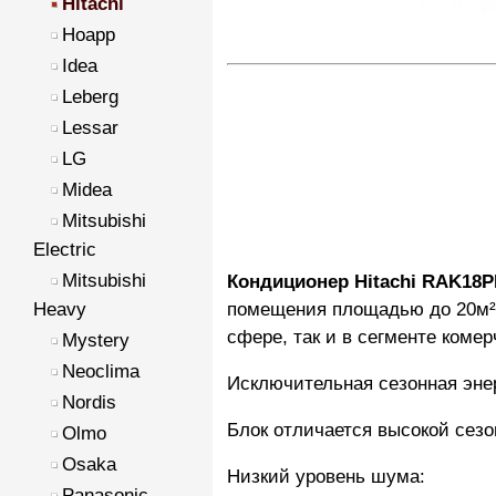
Hitachi
Hoapp
Idea
Leberg
Lessar
LG
Midea
Mitsubishi
Electric
Mitsubishi
Кондиционер Hitachi RAK18
помещения площадью до 20м².
Heavy
сфере, так и в сегменте ком
Mystery
Neoclima
Исключительная сезонная эне
Nordis
Блок отличается высокой сезо
Olmo
Osaka
Низкий уровень шума:
Panasonic