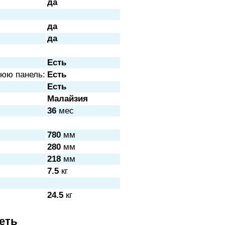
да
да
да
Есть
нюю панель:
Есть
Есть
Малайзия
36
мес
780
мм
280
мм
218
мм
7.5
кг
24.5
кг
еть