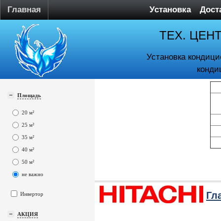
Главная
Установка
Дост
ТЕХ. ЦЕН
Установка кондици
конди
Площадь
20 м²
25 м²
35 м²
40 м²
50 м²
не важно
Гл
Инвертор
АКЦИЯ