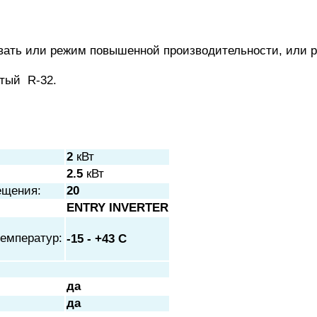
вать или режим повышенной производительности, или 
истый
R-32.
2
кВт
2.5
кВт
ещения:
20
ENTRY INVERTER
емператур:
-15 - +43 C
да
да