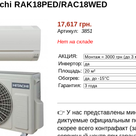
achi RAK18PED/RAC18WED
17,617 грн.
Артикул:
3851
Нет на складе
АКЦИЯ:
Инвертор:
Площадь:
Обогрев:
Гарантия:
👉 У нас представлены ми
диктуемые официальным по
скорее всего контрафакт (з
сервисный центр при гаран