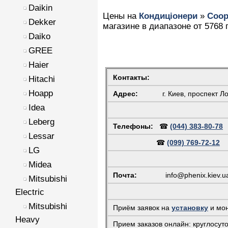
Daikin
Цены на
Кондиціонери
»
Coop
Dekker
магазине в диапазоне от 5768 г
Daiko
GREE
Haier
Контакты:
Hitachi
Hoapp
Адрес:
г. Киев, проспект Л
Idea
Leberg
Телефоны:
☎
(044) 383-80-78
Lessar
☎
(099) 769-72-12
LG
Midea
Почта:
info@phenix.kiev.u
Mitsubishi
Electric
Mitsubishi
Приём заявок на
установку
и мон
Heavy
Прием заказов онлайн: круглосут