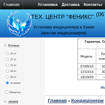
Главная
Установка
Доставка
Контакты
(06
ТЕХ. ЦЕНТР "ФЕНИКС"
Установка кондиционера в Киеве
(монтаж кондиционеров)
Гарантия. С
Площадь
20 м²
П
Модель
пом
25 м²
35 м²
07/09/10
20
40 м²
12/13/14
30
18/19/20
~
50 м²
не важно
по
Инвертор
Главная
Кондиціонери
»
АКЦИЯ