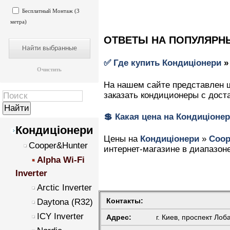
Бесплатный Монтаж (3
<
метра)
ОТВЕТЫ НА ПОПУЛЯРН
✅ Где купить
Кондиціонери
Очистить
На нашем сайте представлен 
заказать кондиционеры с дост
💲 Какая цена на
Кондиціоне
Кондиціонери
Цены на
Кондиціонери
»
Coop
Cooper&Hunter
интернет-магазине в диапазоне
Alpha Wi-Fi
Inverter
Arctic Inverter
Контакты:
Daytona (R32)
ICY Inverter
Адрес:
г. Киев, проспект Лоб