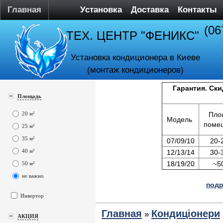
Главная
Установка
Доставка
Контакты
(06
ТЕХ. ЦЕНТР "ФЕНИКС"
Установка кондиционера в Киеве
(монтаж кондиционеров)
Гарантия. Ски
Площадь
20 м²
Пло
Модель
поме
25 м²
35 м²
07/09/10
20-
40 м²
12/13/14
30-
18/19/20
~5
50 м²
не важно
подр
Инвертор
Главная
Кондиціонери
»
АКЦИЯ