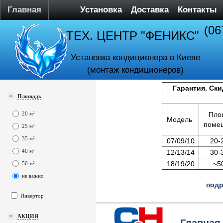
Главная
Установка
Доставка
Контакты
(06
ТЕХ. ЦЕНТР "ФЕНИКС"
Установка кондиционера в Киеве
(монтаж кондиционеров)
Гарантия. Ски
Площадь
20 м²
Пло
Модель
поме
25 м²
35 м²
07/09/10
20-
40 м²
12/13/14
30-
18/19/20
~5
50 м²
не важно
подр
Инвертор
АКЦИЯ