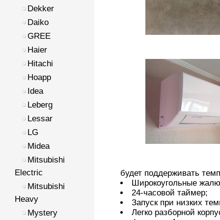
Dekker
Daiko
GREE
Haier
Hitachi
Hoapp
Idea
Leberg
Lessar
LG
Midea
Mitsubishi
Electric
будет поддерживать темп
Широкоугольные жалю
Mitsubishi
24-часовой таймер;
Heavy
Запуск при низких тем
Легко разборной корпу
Mystery