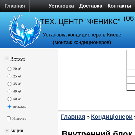
Главная
Установка
Доставка
Контакты
(06
ТЕХ. ЦЕНТР "ФЕНИКС"
Установка кондиционера в Киеве
(монтаж кондиционеров)
Площадь
20 м²
25 м²
35 м²
40 м²
50 м²
не важно
Главная
Кондиціонери
»
Инвертор
АКЦИЯ
Внутренний блок 