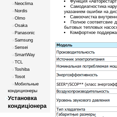
Функция «Авторестарт
Neoclima
Самодиагностика нару
Nordis
указанием ошибки на дис
Самоочистка внутренне
Olmo
Полное соответсвие д
Osaka
бытовых тепловых насос
Комфортное поддержа
Panasonic
Samsung
Sensei
SmartWay
TCL
Toshiba
Tosot
Мобильные
кондиционеры
Установка
кондиціонера