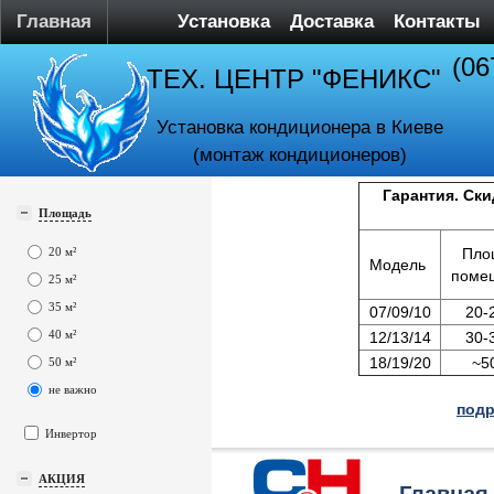
Главная
Установка
Доставка
Контакты
(06
ТЕХ. ЦЕНТР "ФЕНИКС"
Установка кондиционера в Киеве
(монтаж кондиционеров)
Гарантия. Ски
Площадь
20 м²
Пло
Модель
поме
25 м²
35 м²
07/09/10
20-
40 м²
12/13/14
30-
18/19/20
~5
50 м²
не важно
подр
Инвертор
АКЦИЯ