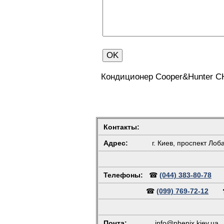
Кондиционер Cooper&Hunter 
Контакты:
Адрес:
г. Киев, проспект Лоб
Телефоны:
☎
(044) 383-80-78
☎
(099) 769-72-12
Почта:
info@phenix.kiev.ua
(