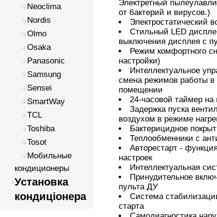
Электретный пылеулавли
Neoclima
от бактерий и вирусов.
)
Nordis
Э
лектростатический 
Стильный LED дисплей
Olmo
выключения дисплея с п
Osaka
Режим комфортного сн
настройки)
Panasonic
Интеллектуальное упр
Samsung
смена режимов работы в
Sensei
помещении
24-часовой таймер на
SmartWay
Задержка пуска венти
TCL
воздухом в режиме нагре
Бактерицидное покрыт
Toshiba
Теплообменники с ант
Tosot
А
вторестарт - функци
Мобильные
настроек
Интеллектуальная си
кондиционеры
Принудительное вклю
Установка
пульта ДУ
кондиціонера
Система стабилизации
старта
Самодиагностика нару