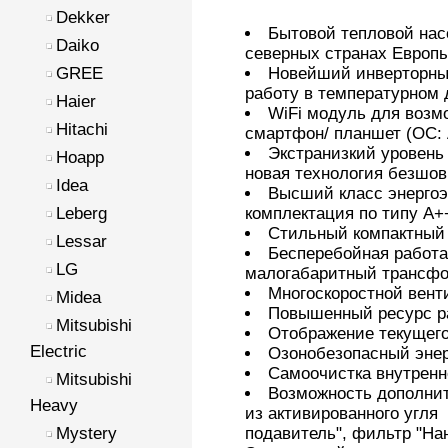
Dekker
Бытовой тепловой нас
Daiko
северных странах Европ
Новейший инверторны
GREE
работу в температурном 
Haier
WiFi модуль для возм
Hitachi
смартфон/ планшет (ОС: 
Экстранизкий уровень
Hoapp
новая технология безшов
Idea
Высший класс энерго
комплектация по типу А++
Leberg
Стильный компактный
Lessar
Бесперебойная работа
LG
малогабаритный трансф
Многоскоростной вент
Midea
Повышенный ресурс р
Mitsubishi
Отображение текущего
Electric
Озонобезопасный эне
Самоочистка внутренн
Mitsubishi
Возможность дополнит
Heavy
из активированного угля
подавитель", фильтр "На
Mystery