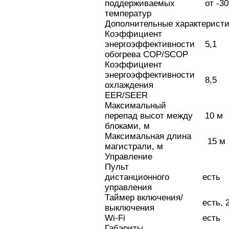
поддерживаемых
от -30°
температур
Дополнительные характеристи
Коэффициент
энергоэффективности
5,1
обогрева COP/SCOP
Коэффициент
энергоэффективности
8,5
охлаждения
EER/SEER
Максимальный
перепад высот между
10 м
блоками, м
Максимальная длина
15 м
магистрали, м
Управление
Пульт
дистанционного
есть
управления
Таймер включения/
есть, 2
выключения
Wi-Fi
есть
Габариты