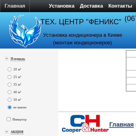
Главная
Установка
Доставка
Контакты
(06
ТЕХ. ЦЕНТР "ФЕНИКС"
Установка кондиционера в Киеве
(монтаж кондиционеров)
Площадь
20 м²
25 м²
35 м²
40 м²
50 м²
не важно
Инвертор
Главная
АКЦИЯ