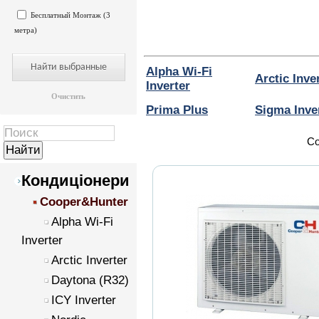
Бесплатный Монтаж (3
метра)
Alpha Wi-Fi
Arctic Inve
Inverter
Очистить
Prima Plus
Sigma Inve
Со
Кондиціонери
Cooper&Hunter
Alpha Wi-Fi
Inverter
Arctic Inverter
Daytona (R32)
ICY Inverter